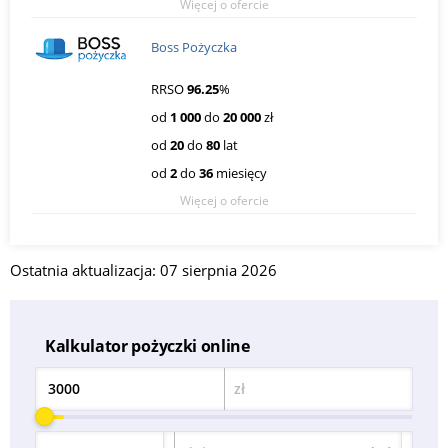
Więcej o ofercie
Boss Pożyczka
RRSO
96.25
%
od
1 000
do
20 000
zł
od
20
do
80
lat
od
2
do
36
miesięcy
Więcej o ofercie
Ostatnia aktualizacja: 07 sierpnia 2026
Kalkulator pożyczki online
zł
Kwota