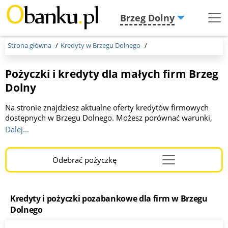
Brzeg Dolny
Menu
Burger
Strona główna
Kredyty w Brzegu Dolnego
Pożyczki i kredyty dla małych firm Brzeg
Dolny
Na stronie znajdziesz aktualne oferty kredytów firmowych
dostępnych w Brzegu Dolnego. Możesz porównać warunki,
kwoty oraz okresy spłaty oferowane przez różne banki. Kwota
Dalej...
do 1 000 000 zł, okres kredytowania od 2 do 36 miesięcy. To
idealne miejsce dla przedsiębiorców szukających korzystnego
finansowania. Wybierz optymalną dla Ciebie ofertę, kliknij link
Odebrać pożyczkę
Menu
i wypełnij wniosek online. Otrzymaj szybką a korzystną
Burger
decyzję!
Kredyty i pożyczki pozabankowe dla firm w Brzegu
Dolnego