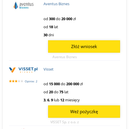
Aventus Biznes
od
300
do
20 000
zł
od
18
lat
30
dni
Złóż wniosek
Aventus Biznes
Visset
Opinie: 2
od
15 000
do
200 000
zł
od
20
do
75
lat
3
,
6
,
9
lub
12
miesięcy
Weź pożyczkę
VISSET Sp. z o.o. z