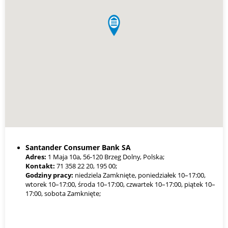
W niektórych przypadkach fintechy i platformy finansowe (np.
PragmaGO, Finelf, SMEO, CashDirector) mogą udzielić
finansowania nawet na kwoty powyżej 1 mln zł, szczególnie w
formie faktoringu lub finansowania celowego (np. zakup sprzętu,
towaru).
Warto jednak pamiętać, że im wyższa kwota, tym większe
wymagania dotyczące dokumentów (np. KPiR, deklaracje VAT,
wyciągi bankowe), a także konieczność posiadania stażu
działalności – zwykle min. 6–12 miesięcy. W przypadku
młodszych firm lub słabej historii finansowej limity będą niższe, a
oprocentowanie wyższe.
Santander Consumer Bank SA
Adres:
1 Maja 10a, 56-120 Brzeg Dolny, Polska;
Kontakt:
71 358 22 20, 195 00;
Godziny pracy:
niedziela Zamknięte, poniedziałek 10–17:00,
wtorek 10–17:00, środa 10–17:00, czwartek 10–17:00, piątek 10–
17:00, sobota Zamknięte;