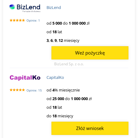
BizLend
Opinie: 1
od
5 000
do
1 000 000
zł
od
18
lat
3
,
6
,
9
,
12
miesięcy
Weź pożyczkę
BizLend Sp. z o.o.
CapitalKo
od
4
% miesięcznie
Opinie: 15
od
25 000
do
1 000 000
zł
od
18
lat
do
18
miesięcy
Złóż wniosek