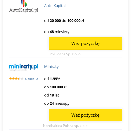
Auto Kapital
od
20 000
do
100 000
zł
do
48
miesięcy
Weź pożyczkę
PSFLoans Sp. z o. o.
Miniraty
od
1,99
%
Opinie: 2
do
100 000
zł
od
18
lat
do
24
miesięcy
Weź pożyczkę
Nordbaltica Polska sp. z o.o.